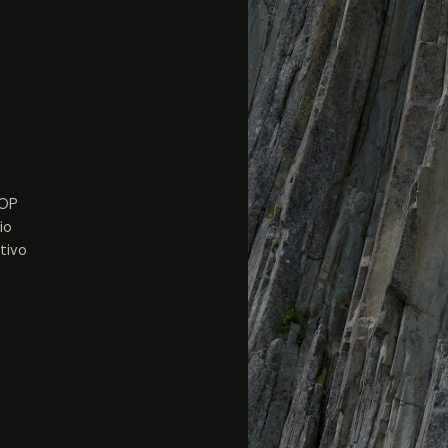
MOP
io
tivo